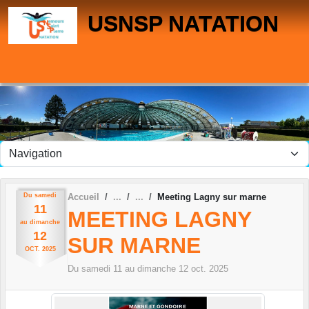
Panneau de gestion des cookies
USNSP NATATION
Du
samedi
Accueil
Meeting Lagny sur marne
11
MEETING LAGNY
au
dimanche
12
SUR MARNE
OCT.
2025
Du
samedi
11
au
dimanche
12
oct.
2025