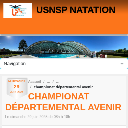
Panneau de gestion des cookies
USNSP NATATION
Le
dimanche
Accueil
29
championat départemental avenir
JUIN
2025
CHAMPIONAT
DÉPARTEMENTAL AVENIR
Le
dimanche
29
juin
2025
de 08h à 18h