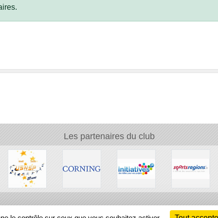
ires.
Les partenaires du club
Ch
nne le contrôle sur ceux que vous souhaitez activer
Tout accepte