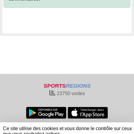
SPORTS
REGIONS
23750
visites
Charte cookies
Gestion des cookies
Ce site utilise des cookies et vous donne le contrôle sur ceux
Informations légales
Signaler un contenu inapproprié
que vous souhaitez activer