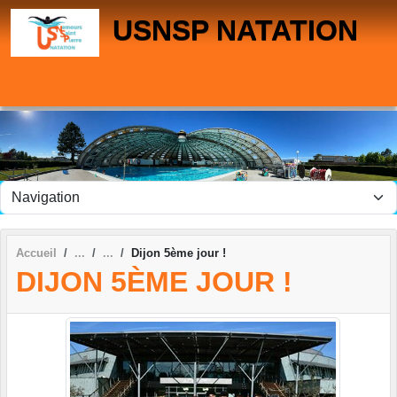
Panneau de gestion des cookies
USNSP NATATION
Accueil
Dijon 5ème jour !
DIJON 5ÈME JOUR !