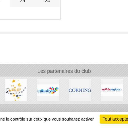
8
29
30
Les partenaires du club
Ch
nne le contrôle sur ceux que vous souhaitez activer
Tout accepte
Information