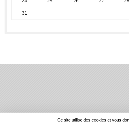
24
25
26
27
2
31
SPORTS
REGIONS
Ce site utilise des cookies et vous do
23707
visites