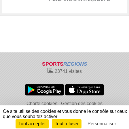
SPORTS
REGIONS
23741
visites
Charte cookies
Gestion des cookies
Informations légales
Signaler un contenu inapproprié
Ce site utilise des cookies et vous donne le contrôle sur ceux
que vous souhaitez activer
Tout accepter
Tout refuser
Personnaliser
Envie de participer ?
Connexion