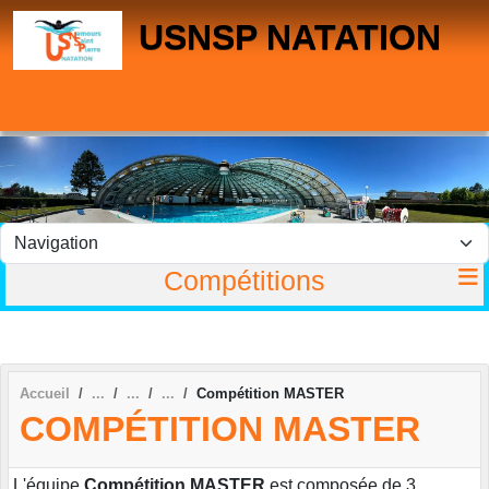
Panneau de gestion des cookies
USNSP NATATION
Compétitions
Accueil
Compétition MASTER
COMPÉTITION MASTER
L'équipe
Compétition MASTER
est composée de 3