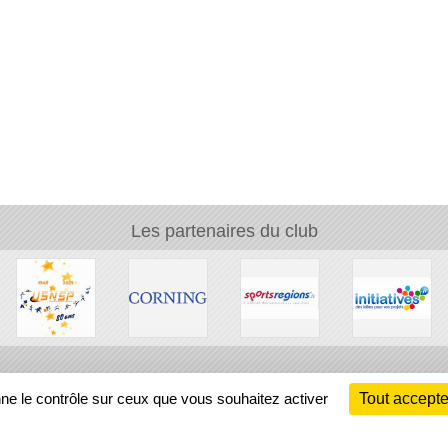
Les partenaires du club
Ch
nne le contrôle sur ceux que vous souhaitez activer
Tout accepte
Information