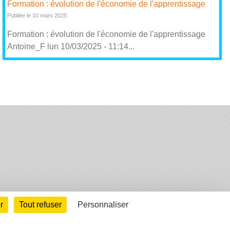
Formation : évolution de l'économie de l'apprentissage
Publiée le 10 mars 2025
Formation : évolution de l'économie de l'apprentissage
Antoine_F lun 10/03/2025 - 11:14...
arte cookies
Gestion des cookies
r
Tout refuser
Personnaliser
s légales
Signaler un contenu inapproprié