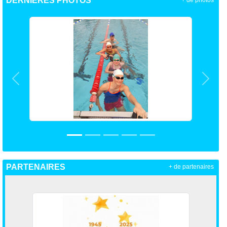
DERNIÈRES PHOTOS
+ de photos
Précedent
Suiva
PARTENAIRES
+ de partenaires