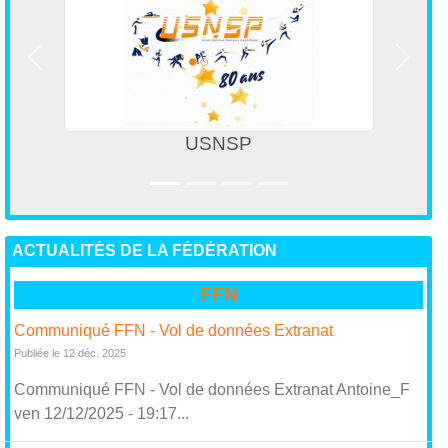
Précedent
Suivan
USNSP
Spor
ACTUALITÉS DE LA FÉDÉRATION
FFN
Communiqué FFN - Vol de données Extranat
Publiée le 12 déc. 2025
Communiqué FFN - Vol de données Extranat Antoine_F
ven 12/12/2025 - 19:17...